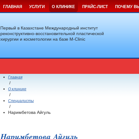
ГЛАВНАЯ
УСЛУГИ
О КЛИНИКЕ
ПРАЙС-ЛИСТ
ПОЧЕМУ В
Первый в Казахстане Международный институт
реконструктивно-восстановительной пластической
хирургии и косметологии на базе M-Clinic
Главная
/
О клинике
/
Специалисты
/
Наримбетова Айгуль
Наримбетова Айгуль