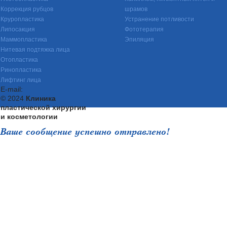
Коррекция рубцов
шрамов
Круропластика
Устранение потливости
Липосакция
Фототерапия
Маммопластика
Эпиляция
Нитевая подтяжка лица
Отопластика
Ринопластика
Лифтинг лица
E-mail:
© 2024
Клиника
пластической хирургии
и косметологии
Ваше сообщение успешно отправлено!