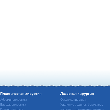
Пластическая хирургия
Лазерная хирургия
Абдоминопластика
Омоложение лица
Блефаропластика
Удаление родинок, бородавок,
Глютеопластика
папиллом, пигментных пятен и