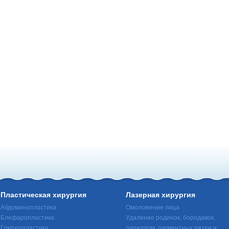
Пластическая хирургия
Лазерная хирургия
Абдоминопластика
Омоложение лица
Блефаропластика
Удаление родинок, бородавок,
Глютеопластика
папиллом, пигментных пятен и