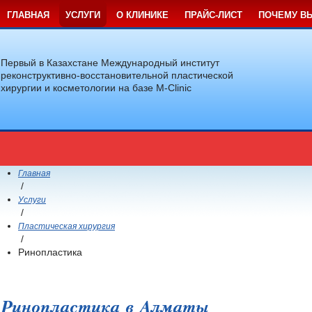
ГЛАВНАЯ
УСЛУГИ
О КЛИНИКЕ
ПРАЙС-ЛИСТ
ПОЧЕМУ В
Первый в Казахстане Международный институт
реконструктивно-восстановительной пластической
хирургии и косметологии на базе M-Clinic
Главная
/
Услуги
/
Пластическая хирургия
/
Ринопластика
Ринопластика в Алматы