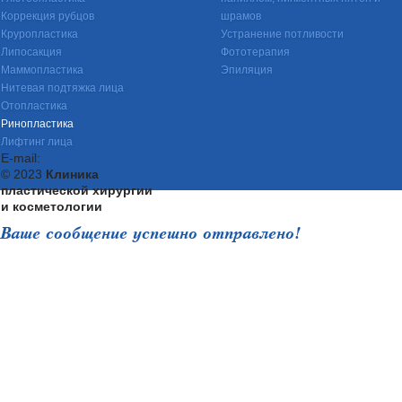
Коррекция рубцов
шрамов
Круропластика
Устранение потливости
Липосакция
Фототерапия
Маммопластика
Эпиляция
Нитевая подтяжка лица
Отопластика
Ринопластика
Лифтинг лица
E-mail:
© 2023
Клиника
пластической хирургии
и косметологии
Ваше сообщение успешно отправлено!