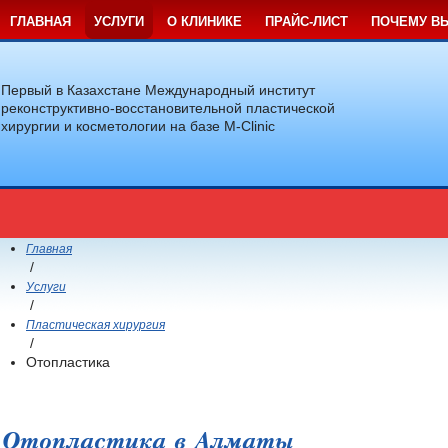
ГЛАВНАЯ
УСЛУГИ
О КЛИНИКЕ
ПРАЙС-ЛИСТ
ПОЧЕМУ В
Первый в Казахстане Международный институт
реконструктивно-восстановительной пластической
хирургии и косметологии на базе M-Clinic
Главная
/
Услуги
/
Пластическая хирургия
/
Отопластика
Отопластика в Алматы