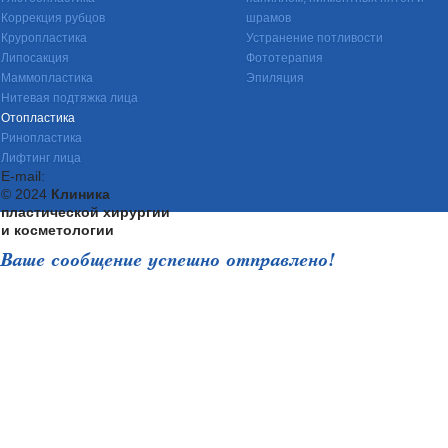
Коррекция рубцов
шрамов
Круропластика
Устранение потливости
Липосакция
Фототерапия
Маммопластика
Эпиляция
Нитевая подтяжка лица
Отопластика
Ринопластика
Лифтинг лица
E-mail:
© 2024
Клиника
пластической хирургии
и косметологии
Ваше сообщение успешно отправлено!