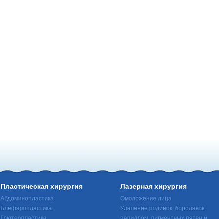
Пластическая хирургия
Лазерная хирургия
Абдоминопластика
Омоложение лица
Блефаропластика
Удаление родинок, бородавок,
Глютеопластика
папиллом, пигментных пятен и