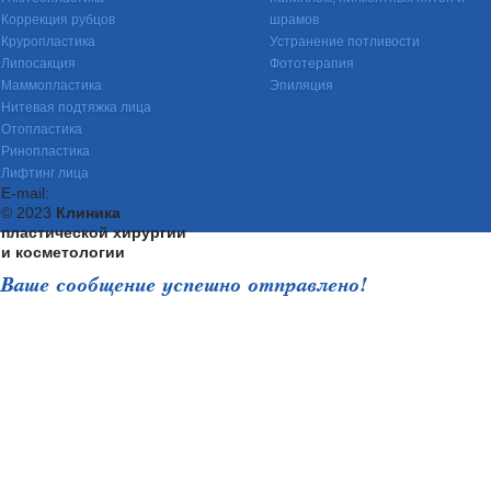
Коррекция рубцов
шрамов
Круропластика
Устранение потливости
Липосакция
Фототерапия
Маммопластика
Эпиляция
Нитевая подтяжка лица
Отопластика
Ринопластика
Лифтинг лица
E-mail:
© 2023
Клиника
пластической хирургии
и косметологии
Ваше сообщение успешно отправлено!